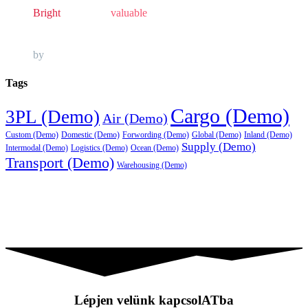
Bright
, powerful,
valuable
and always in style.
by
Awesome Author
Tags
Cargo (Demo)
3PL (Demo)
Air (Demo)
Custom (Demo)
Domestic (Demo)
Forwording (Demo)
Global (Demo)
Inland (Demo)
Supply (Demo)
Intermodal (Demo)
Logistics (Demo)
Ocean (Demo)
Transport (Demo)
Warehousing (Demo)
Lépjen velünk kapcsolATba