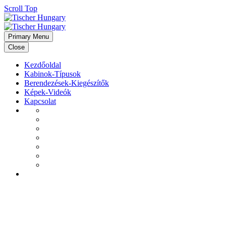
Scroll Top
Primary Menu
Close
Kezdőoldal
Kabinok-Típusok
Berendezések-Kiegészítők
Képek-Videók
Kapcsolat