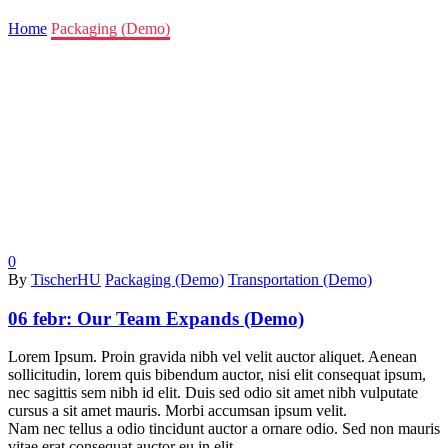
Pakaging
Home
Packaging (Demo)
0
By
TischerHU
Packaging (Demo)
Transportation (Demo)
06 febr:
Our Team Expands (Demo)
Lorem Ipsum. Proin gravida nibh vel velit auctor aliquet. Aenean
sollicitudin, lorem quis bibendum auctor, nisi elit consequat ipsum,
nec sagittis sem nibh id elit. Duis sed odio sit amet nibh vulputate
cursus a sit amet mauris. Morbi accumsan ipsum velit.
Nam nec tellus a odio tincidunt auctor a ornare odio. Sed non mauris
vitae erat consequat auctor eu in elit.