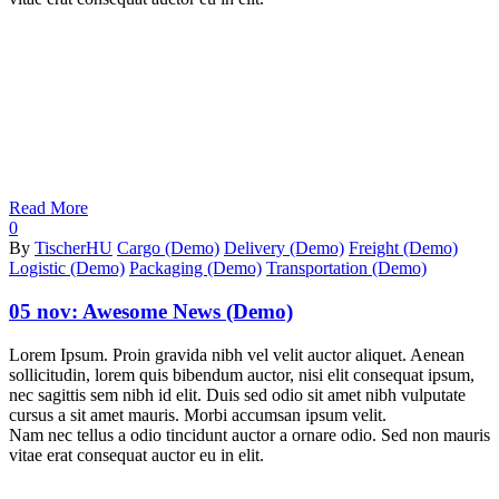
Read More
0
By
TischerHU
Cargo (Demo)
Delivery (Demo)
Freight (Demo)
Logistic (Demo)
Packaging (Demo)
Transportation (Demo)
05 nov:
Awesome News (Demo)
Lorem Ipsum. Proin gravida nibh vel velit auctor aliquet. Aenean
sollicitudin, lorem quis bibendum auctor, nisi elit consequat ipsum,
nec sagittis sem nibh id elit. Duis sed odio sit amet nibh vulputate
cursus a sit amet mauris. Morbi accumsan ipsum velit.
Nam nec tellus a odio tincidunt auctor a ornare odio. Sed non mauris
vitae erat consequat auctor eu in elit.