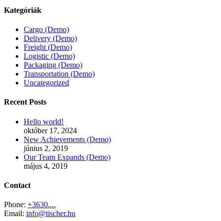
Kategóriák
Cargo (Demo)
Delivery (Demo)
Freight (Demo)
Logistic (Demo)
Packaging (Demo)
Transportation (Demo)
Uncategorized
Recent Posts
Hello world!
október 17, 2024
New Achievements (Demo)
június 2, 2019
Our Team Expands (Demo)
május 4, 2019
Contact
Phone:
+3630....
Email:
info@tischer.hu