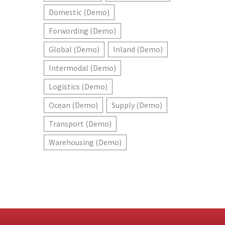
Domestic (Demo)
Forwording (Demo)
Global (Demo)
Inland (Demo)
Intermodal (Demo)
Logistics (Demo)
Ocean (Demo)
Supply (Demo)
Transport (Demo)
Warehousing (Demo)