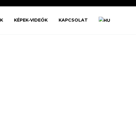
ŐK
KÉPEK-VIDEÓK
KAPCSOLAT