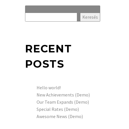
Keresés
Keresés
RECENT
POSTS
Hello world!
New Achievements (Demo)
Our Team Expands (Demo)
Special Rates (Demo)
Awesome News (Demo)