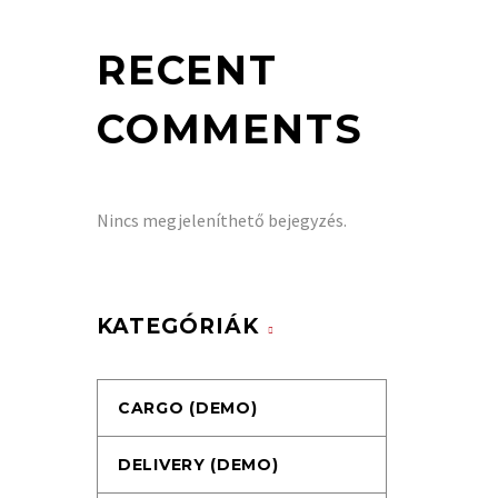
RECENT
COMMENTS
Nincs megjeleníthető bejegyzés.
KATEGÓRIÁK
CARGO (DEMO)
DELIVERY (DEMO)