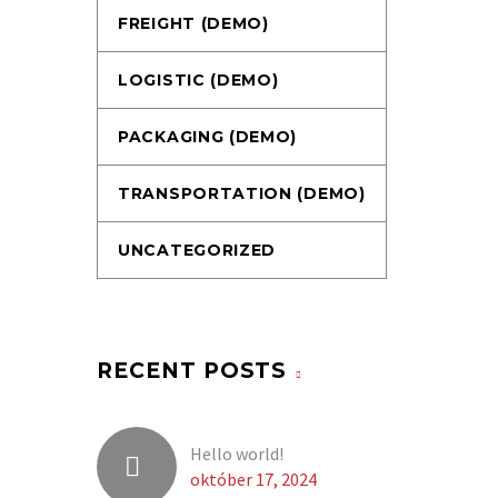
FREIGHT (DEMO)
LOGISTIC (DEMO)
PACKAGING (DEMO)
TRANSPORTATION (DEMO)
UNCATEGORIZED
RECENT POSTS
Hello world!
október 17, 2024