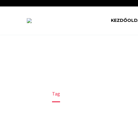
KEZDŐOLD
LOGISTICS 
Home
Tag