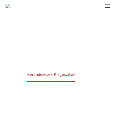
BERENDEZÉSEK-
KIEGÉSZÍTŐK
Home
Berendezések-Kiegészítők