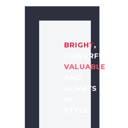
BRIGHT
,
POWERFUL,
VALUABLE
AND
ALWAYS
IN
STYLE.