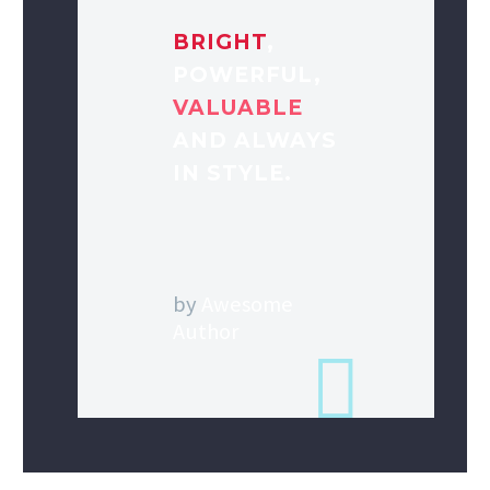
BRIGHT
,
POWERFUL,
VALUABLE
AND ALWAYS
IN STYLE.
by
Awesome
Author