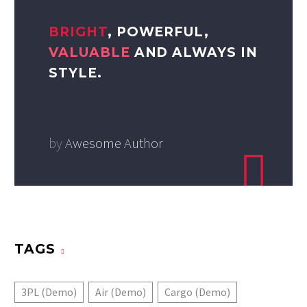
BRIGHT
, POWERFUL,
VALUABLE
AND ALWAYS IN
STYLE.
by
Awesome Author
TAGS
3PL (Demo)
Air (Demo)
Cargo (Demo)