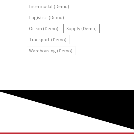
Intermodal (Demo)
Logistics (Demo)
Ocean (Demo)
Supply (Demo)
Transport (Demo)
Warehousing (Demo)