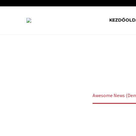
KEZDŐOLD
AWESOME N
Home
Cargo (Demo)
Awesome News (De