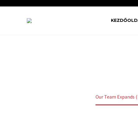
KEZDŐOLD
OUR TEAM E
Home
Uncategorized
Our Team Expands 