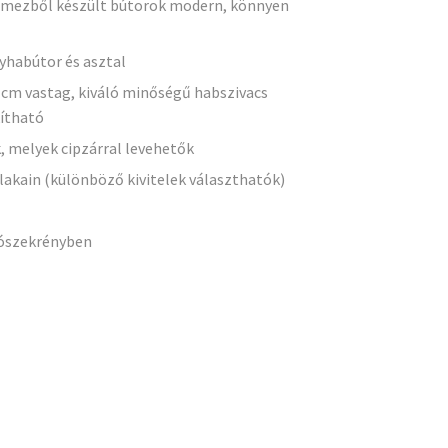
lemezből készült bútorok modern, könnyen
yhabútor és asztal
 cm vastag, kiváló minőségű habszivacs
kítható
, melyek cipzárral levehetők
lakain (különböző kivitelek választhatók)
lószekrényben