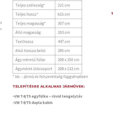
Teljes szélesség*
221 cm
Teljes hossz*
615 cm
és
Teljes magasság*
307 cm
n
Álló magasság
203 cm
Testhossz
447 cm
Alsó hossza belül
285 cm
Ágy méretű fülke
208 x 150 cm
Ágyméret ülőcsoport
208 x 132 cm
* kb. – jármű és felszereltség függvényében
TELEPÍTÉSRE ALKALMAS JÁRMŰVEK:
-VW T4/T5 egyfülke – rövid tengelytáv
-VW T4/T5 dupla kabin