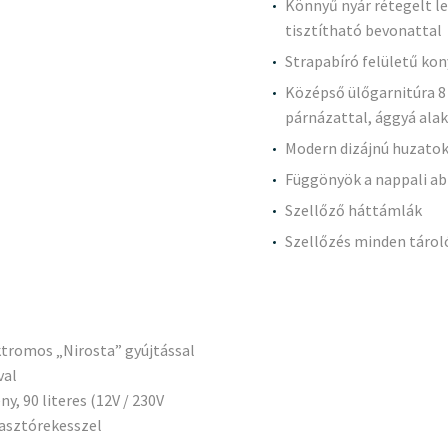
Könnyű nyár rétegelt 
tisztítható bevonattal
Strapabíró felületű kon
Középső ülőgarnitúra 8
párnázattal, ággyá ala
Modern dizájnú huzatok
Függönyök a nappali ab
Szellőző háttámlák
Szellőzés minden táro
ktromos „Nirosta” gyújtással
val
, 90 literes (12V / 230V
yasztórekesszel