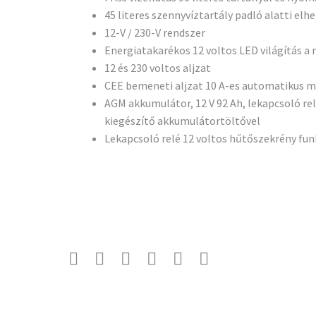
45 literes szennyvíztartály padló alatti elh
12-V / 230-V rendszer
Energiatakarékos 12 voltos LED világítás a
12 és 230 voltos aljzat
CEE bemeneti aljzat 10 A-es automatikus 
AGM akkumulátor, 12 V 92 Ah, lekapcsoló rel
kiegészítő akkumulátortöltővel
Lekapcsoló relé 12 voltos hűtőszekrény fu