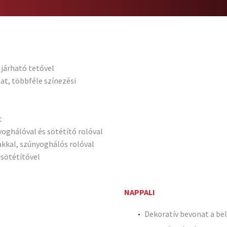
járható tetővel
t, többféle színezési
t
yoghálóval és sötétítő rolóval
lakkal, szúnyoghálós rolóval
 sötétítővel
NAPPALI
Dekoratív bevonat a be