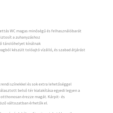
zettás WC magas minőségű és felhasználóbarát
iztosít a zuhanyzáshoz
ő tárolóhelyet kínálnak
ból készült tolóajtó vízálló, és szabad átjárást
rendi színekkel és sok extra lehetőséggel
választott belső tér kialakítása egyedi legyen a
 otthonosan érezze magát. Kárpit- és
öző változatban érhetők el.