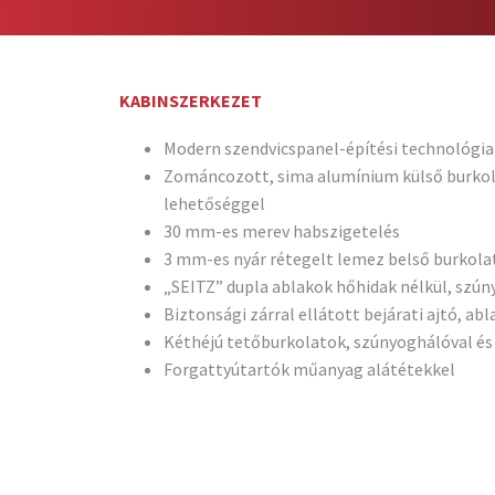
KABINSZERKEZET
Modern szendvicspanel-építési technológia 
Zománcozott, sima alumínium külső burkola
lehetőséggel
30 mm-es merev habszigetelés
3 mm-es nyár rétegelt lemez belső burkola
„SEITZ” dupla ablakok hőhidak nélkül, szún
Biztonsági zárral ellátott bejárati ajtó, ab
Kéthéjú tetőburkolatok, szúnyoghálóval és
Forgattyútartók műanyag alátétekkel