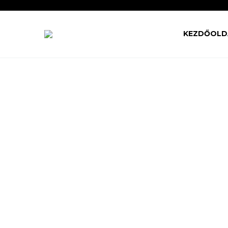
KEZDŐOLD
TRAIL/
280/28
Az Ön otthona az úton!