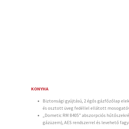
KONYHA
Biztonsági gyújtású, 2 égős gázfőzőlap ele
és osztott üveg fedéllel ellátott mosogató
„Dometic RM 8405” abszorpciós hűtőszekrény
gázüzem), AES rendszerrel és levehető fag