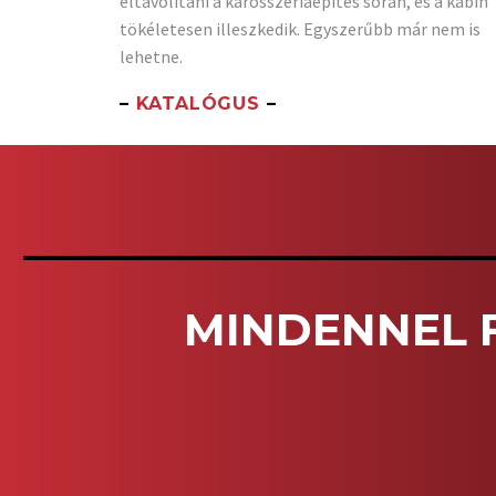
eltávolítani a karosszériaépítés során, és a kabin
tökéletesen illeszkedik. Egyszerűbb már nem is
lehetne.
–
KATALÓGUS
–
MINDENNEL 