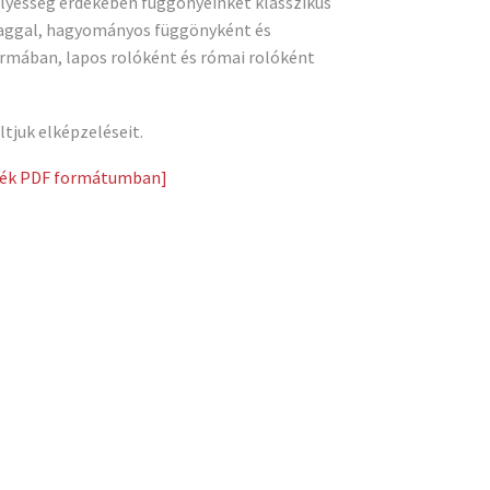
lyesség érdekében függönyeinket klasszikus
laggal, hagyományos függönyként és
rmában, lapos rolóként és római rolóként
ltjuk elképzeléseit.
zték PDF formátumban]