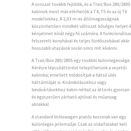
A sorozat tovább fejlődik, és a Trail/Box 280/280S
kabinok most már elérhetők a T4, T5 és az új T6
modellekhez. A 2,03 m-es állómagasságnak
köszönhetően mindkét változat bőséges helyet 
kényelmet kínál négy fő számára. A funkcionálisa
felszerelt konyhával és teljes fürdőszobával akár
hosszabb utazások során sincs mit kívánni.
A Trail/Box 280/280S egy további különlegessége:
Kérésre lépcsőáttörést telepíthetünk a vezetői
kabinba; emellett módosítjuk a hátsó ülés
háttámláját is. Kirándulásokhoz vagy
bevásárlásokhoz kabin nélkül az áttörés gyorsan
és egyszerűen zárható ajtóval és műanyag
ablakkal.
A standard Volkswagen platós kocsinak van egy
különleges jellemzője: Csak az oldalfalakat kell