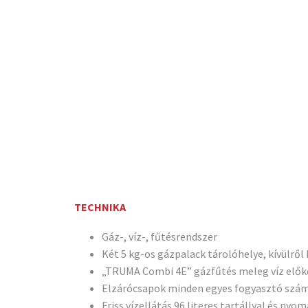
TECHNIKA
Gáz-, víz-, fűtésrendszer
Két 5 kg-os gázpalack tárolóhelye, kívülrő
„TRUMA Combi 4E” gázfűtés meleg víz előkés
Elzárócsapok minden egyes fogyasztó szá
Friss vízellátás 96 literes tartállyal és ny