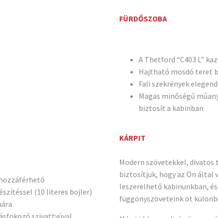
FÜRDŐSZOBA
A Thetford “C403 L” ka
Hajtható mosdó teret b
Fali szekrények elegend
Magas minőségű műanyag
biztosít a kabinban
KÁRPIT
Modern szövetekkel, divatos t
biztosítjuk, hogy az Ön által 
l hozzáférhető
leszerelhető kabinunkban, és
zítéssel (10 literes bojler)
függönyszöveteink öt különb
mára
omásfokozó szivattyúval