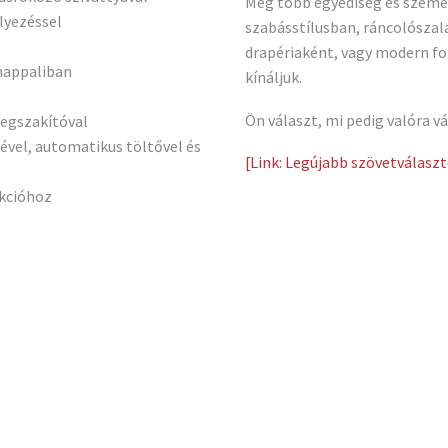
Még több egyediség és szemé
elyezéssel
szabásstílusban, ráncolósza
drapériaként, vagy modern fo
 nappaliban
kínáljuk.
Ön választ, mi pedig valóra vá
megszakítóval
ével, automatikus töltővel és
[Link: Legújabb szövetválas
nkcióhoz