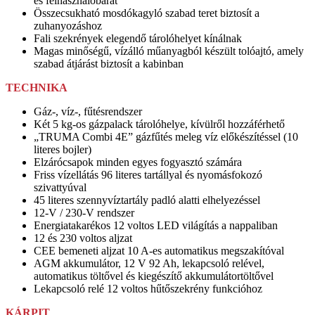
és felhasználóbarát
Összecsukható mosdókagyló szabad teret biztosít a
zuhanyozáshoz
Fali szekrények elegendő tárolóhelyet kínálnak
Magas minőségű, vízálló műanyagból készült tolóajtó, amely
szabad átjárást biztosít a kabinban
TECHNIKA
Gáz-, víz-, fűtésrendszer
Két 5 kg-os gázpalack tárolóhelye, kívülről hozzáférhető
„TRUMA Combi 4E” gázfűtés meleg víz előkészítéssel (10
literes bojler)
Elzárócsapok minden egyes fogyasztó számára
Friss vízellátás 96 literes tartállyal és nyomásfokozó
szivattyúval
45 literes szennyvíztartály padló alatti elhelyezéssel
12-V / 230-V rendszer
Energiatakarékos 12 voltos LED világítás a nappaliban
12 és 230 voltos aljzat
CEE bemeneti aljzat 10 A-es automatikus megszakítóval
AGM akkumulátor, 12 V 92 Ah, lekapcsoló relével,
automatikus töltővel és kiegészítő akkumulátortöltővel
Lekapcsoló relé 12 voltos hűtőszekrény funkcióhoz
KÁRPIT