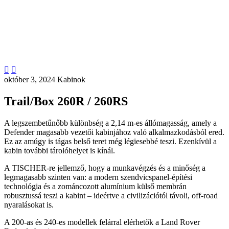


október 3, 2024
Kabinok
Trail/Box 260R / 260RS
A legszembetűnőbb különbség a 2,14 m-es állómagasság, amely a
Defender magasabb vezetői kabinjához való alkalmazkodásból ered.
Ez az amúgy is tágas belső teret még légiesebbé teszi. Ezenkívül a
kabin további tárolóhelyet is kínál.
A TISCHER-re jellemző, hogy a munkavégzés és a minőség a
legmagasabb szinten van: a modern szendvicspanel-építési
technológia és a zománcozott alumínium külső membrán
robusztussá teszi a kabint – ideértve a civilizációtól távoli, off-road
nyaralásokat is.
A 200-as és 240-es modellek felárral elérhetők a Land Rover