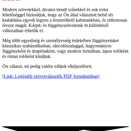
Modern szövetekkel, divatos trendi színekkel és sok extra
lehetőséggel biztosítjuk, hogy az Ön által választott belső tér
kialakítása egyedi legyen a leszerelhető kabinunkban, és otthonosan
érezze magát. Kárpit- és függönyszöveteink öt különböző
változatban érhetők el.
Még több egyediség és személyesség érdekében függönyeinket
klasszikus szabásstílusban, ráncolószalaggal, hagyományos
függönyként és drapériaként, vagy modern formában, lapos rolóként
és római rolóként kínáljuk.
Ön választ, mi pedig valóra váltjuk elképzeléseit.
[Link: Legújabb szövetválaszték PDF formátumban]