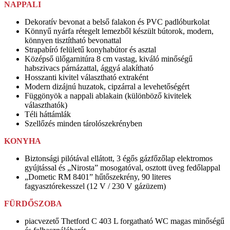
NAPPALI
Dekoratív bevonat a belső falakon és PVC padlóburkolat
Könnyű nyárfa rétegelt lemezből készült bútorok, modern,
könnyen tisztítható bevonattal
Strapabíró felületű konyhabútor és asztal
Középső ülőgarnitúra 8 cm vastag, kiváló minőségű
habszivacs párnázattal, ággyá alakítható
Hosszanti kivitel választható extraként
Modern dizájnú huzatok, cipzárral a levehetőségért
Függönyök a nappali ablakain (különböző kivitelek
választhatók)
Téli háttámlák
Szellőzés minden tárolószekrényben
KONYHA
Biztonsági pilótával ellátott, 3 égős gázfőzőlap elektromos
gyújtással és „Nirosta” mosogatóval, osztott üveg fedőlappal
„Dometic RM 8401” hűtőszekrény, 90 literes
fagyasztórekesszel (12 V / 230 V gázüzem)
FÜRDŐSZOBA
piacvezető Thetford C 403 L forgatható WC magas minőségű