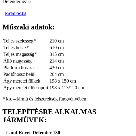
Defenderhez is.
–
KATALÓGUS
–
Műszaki adatok:
Teljes szélesség*
210 cm
Teljes hossz*
610 cm
Teljes magasság*
315 cm
Álló magasság
214 cm
Platform hossza
430 cm
Padlóhossz belül
264 cm
Ágy méretei fülkék
198 x 150 cm
Ágy méretei ülőcsoport
198 x 113/120 cm
* kb. – jármű és felszereltség függvényében
TELEPÍTÉSRE ALKALMAS
JÁRMŰVEK:
– Land Rover Defender 130