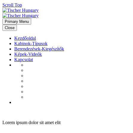
Scroll Top
Primary Menu
Close
Kezdőoldal
Kabinok-Típusok
Berendezések-Kiegészítők
Képek-Videók
Kapcsolat
TRAIL/BOX /260R/260RS
Lorem ipsum dolor sit amet elit