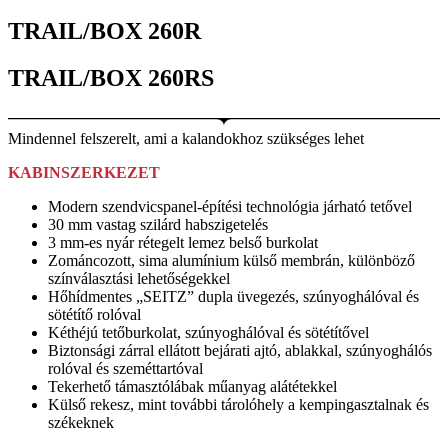
TRAIL/BOX 260R
TRAIL/BOX 260RS
Mindennel felszerelt, ami a kalandokhoz szükséges lehet
KABINSZERKEZET
Modern szendvicspanel-építési technológia járható tetővel
30 mm vastag szilárd habszigetelés
3 mm-es nyár rétegelt lemez belső burkolat
Zománcozott, sima alumínium külső membrán, különböző
színválasztási lehetőségekkel
Hőhídmentes „SEITZ” dupla üvegezés, szúnyoghálóval és
sötétítő rolóval
Kéthéjú tetőburkolat, szúnyoghálóval és sötétítővel
Biztonsági zárral ellátott bejárati ajtó, ablakkal, szúnyoghálós
rolóval és szeméttartóval
Tekerhető támasztólábak műanyag alátétekkel
Külső rekesz, mint további tárolóhely a kempingasztalnak és
székeknek