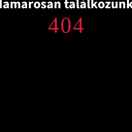
Hamarosan találkozunk
404