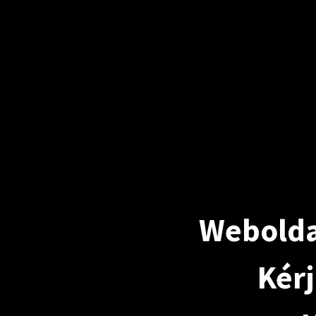
Webolda
Kérj