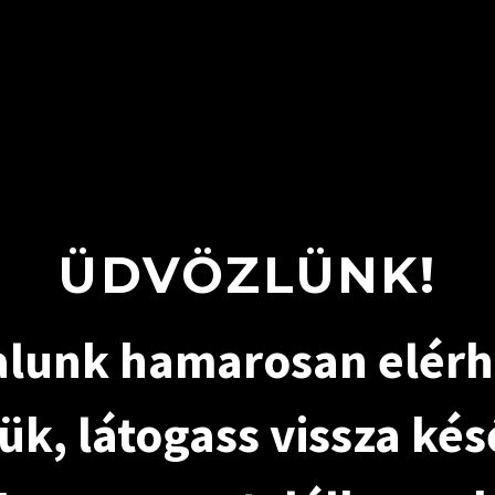
ÜDVÖZLÜNK!
lunk hamarosan elérhe
ük, látogass vissza ké