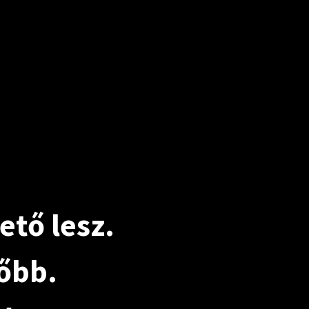
tő lesz.
sőbb.